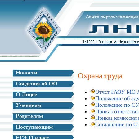
Новости
Охрана труда
Сведения об ОО
Отчет ГАОУ МО
О Лицее
Положение об ад
Положение по 
Ученикам
Приказ ответстве
Родителям
Приказ комиссия
Соглашение по О
Поступающим
ЕГЭ 11 класс